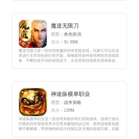
查看
魔道无限刀
类型：
角色扮演
大小：
91.39M
魔道无限刀是一款特别有趣的传奇冒险游戏，玩家们可以在这
里进行非常轻松的打怪升级，能够获得各种各样稀有的游戏装
备，不断的提升你的游戏实力，在这里获得很多的游戏收益，
而且能够结识到非常多的小伙伴，整个游戏里面的地图特别的
庞大，玩家们能够在不同的地图中发现很多的武器，打造非常
强大的游戏力量。
查看
神途纵横单职业
类型：
战争策略
大小：
239M
神途纵横单职业是一款传奇风格的奇幻冒险游戏，游戏打造出
经典的传奇冒险世界并且带来趣味的pk过程，多种游戏角色能
够不断解锁，带来独特的战斗技能以及专属的游戏天赋，也能
通过武器装备展现强大的攻击模式和破坏效果。