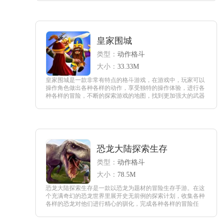
的创造能力，进行每一个关卡的专业挑战。
查看
皇家围城
类型：
动作格斗
大小：
33.33M
皇家围城是一款非常有特点的格斗游戏，在游戏中，玩家可以
操作角色做出各种各样的动作，享受独特的操作体验，进行各
种各样的冒险，不断的探索游戏的地图，找到更加强大的武器
去战胜更强大敌人，给玩家带来不同的游戏模式，以及非常有
趣味的游戏风格吧。
查看
恐龙大陆探索生存
类型：
动作格斗
大小：
78.5M
恐龙大陆探索生存是一款以恐龙为题材的冒险生存手游。在这
个充满奇幻的恐龙世界里展开史无前例的探索计划，收集各种
各样的恐龙对他们进行精心的驯化，完成各种各样的冒险任
务。游戏里为我们设置了非常多的关卡，需要我们不断的进行
战斗，让自己得以生存。