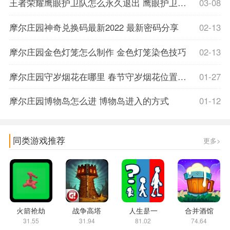
王者荣耀鹰眼护卫队怎么永久退出 鹰眼护卫队退出不扣信誉分方法
03-08
摩尔庄园神奇兑换码最新2022 最新密码分享
02-13
摩尔庄园金色灯笼怎么制作 金色灯笼染色技巧
02-13
摩尔庄园守岁烟花在哪里 春节守岁烟花位置分享
01-27
摩尔庄园博物岛怎么进 博物岛进入的方式
01-12
同类游戏推荐
更多>
火箭抢劫
战争高塔
人生是一
合并酒馆
31.55
31.94
81.02
74.64