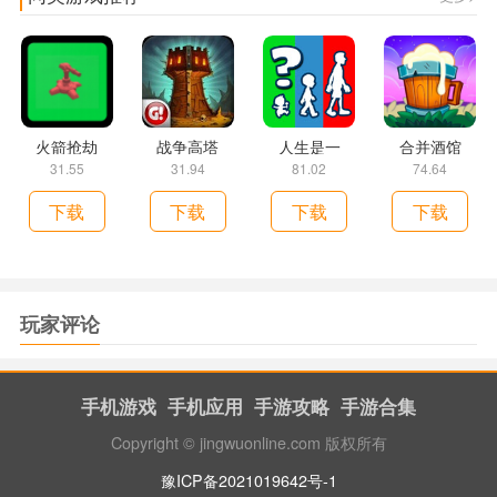
火箭抢劫
战争高塔
人生是一
合并酒馆
31.55
31.94
81.02
74.64
下载
下载
下载
下载
玩家评论
手机游戏
手机应用
手游攻略
手游合集
Copyright © jingwuonline.com 版权所有
豫ICP备2021019642号-1