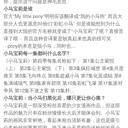
你，提出这个问题是神毛意思
小马宝莉是谁
官方“My little pony”明明应该翻译成“我的小马驹” 而且大
部分人也更愿意叫他们“彩虹小马” 但是谁能想到为什么
直接到大陆的官方名称就变成了“小马宝莉”了呢？直接音
译了喂··· 而且这种音译要是较真起来也真的很可笑
···pony的本意是指小马，同时也...
小马宝莉每一集都叫什么名字?
《小马宝莉》第四季每集名称如下： 第1集公主紫悦
（上） 第2集公主紫悦 （下） 第3集疯狂城堡 第4集共度
难关 第5集飞向终点 第6集超威小马 第7集化茧成蝠 第8
集满城瑞气 第9集家有碧琪 第10集彩虹飞瀑 第11集派对
争风 第12集不速之客 第13集朴...
小马宝莉：当小马们黑化后，哪只更让你心痛？
小马宝莉是一部深受粉丝喜爱的少女漫画作品，但这部
作品的魅力只有在粉丝慢慢长大后才能体会到。小马宝
莉的画风非常鲜艳，看起来相当清新有趣，这也是吸引
众多粉丝的重要原因。接下来小夭君想告诉粉丝的是小