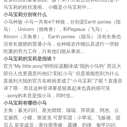
马宝莉的粉丝漫画。 小蝶是小马宝莉中...
小马宝莉分别有什么
小马种族 小马一共有4个种族，分别是Earth ponies（陆
马），Unicorn（独角兽），和Pegasus（飞马），
Alicorn（天角兽）。 Earth ponies （陆马） 没有长角也
没有长翅膀的普通小马，会种植农作物以及进行一些较
吃重的劳力工作，只有他们能从事农...
小马宝莉的宝莉是指谁？
官方“My little pony”明明应该翻译成“我的小马驹” 而且大
部分人也更愿意叫他们“彩虹小马” 但是谁能想到为什么
直接到大陆的官方名称就变成了“小马宝莉”了呢？直接音
译了喂··· 而且这种音译要是较真起来也真的很可笑
···pony的本意是指小马，同时也...
小马宝莉有哪些小马
主角：暮光闪闪、星光熠熠、瑞瑞、萍琪派、阿杰、云
宝黛西、小蝶、斯派克 可爱军团：小苹花、飞板璐、甜
贝儿 皇室成员：塞拉斯蒂娅、露娜、韵律、银甲闪闪、