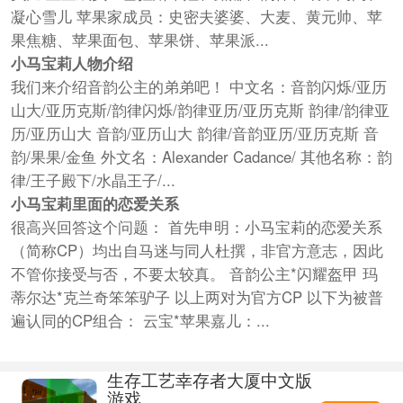
凝心雪儿 苹果家成员：史密夫婆婆、大麦、黄元帅、苹
果焦糖、苹果面包、苹果饼、苹果派...
小马宝莉人物介绍
我们来介绍音韵公主的弟弟吧！ 中文名：音韵闪烁/亚历
山大/亚历克斯/韵律闪烁/韵律亚历/亚历克斯 韵律/韵律亚
历/亚历山大 音韵/亚历山大 韵律/音韵亚历/亚历克斯 音
韵/果果/金鱼 外文名：Alexander Cadance/ 其他名称：韵
律/王子殿下/水晶王子/...
小马宝莉里面的恋爱关系
很高兴回答这个问题： 首先申明：小马宝莉的恋爱关系
（简称CP）均出自马迷与同人杜撰，非官方意志，因此
不管你接受与否，不要太较真。 音韵公主*闪耀盔甲 玛
蒂尔达*克兰奇笨笨驴子 以上两对为官方CP 以下为被普
遍认同的CP组合： 云宝*苹果嘉儿：...
生存工艺幸存者大厦中文版
游戏