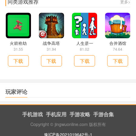
同类游戏推荐
更多>
火箭抢劫
战争高塔
人生是一
合并酒馆
31.55
31.94
81.02
74.64
下载
下载
下载
下载
玩家评论
手机游戏
手机应用
手游攻略
手游合集
Copyright © jingwuonline.com 版权所有
豫ICP备2021019642号-1