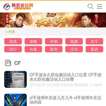
>
列表
游戏
攻略
评测
视频
名字
排行
合集
新闻
活动
最新
CF
CF手游永久防化服活动入口位置 CF手游
永久防化服活动入口在哪
活动,CF,入口,位置,手游,永久,哪,防化服
21-08-09
cf手游周年庆是几月几号 cf手游周年庆活
动内容