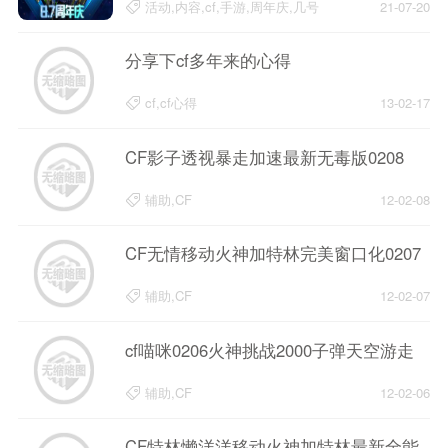
活动,内容,cf,手游,周年庆,几号
21-07-20
分享下cf多年来的心得
cf,cf心得
13-02-17
CF影子透视暴走加速最新无毒版0208
辅助,CF
12-02-08
CF无情移动火神加特林完美窗口化0207
辅助,CF
12-02-07
cf喵咪0206火神挑战2000子弹天空游走
辅助,CF
12-02-06
CF特林懒洋洋移动火神加特林最新全能