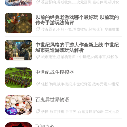
苍蓝誓约,养成收集,二次元画风,轻松休闲,碎片化
时间,日系卡牌手游,耐玩的游戏
20-03-24
以前的经典老游戏哪个最好玩 以前玩的
传奇手游玩法简评
传奇霸者,不肝不氪,养成收集,轻松休闲,华丽效果,
复古传奇手游,经典老游戏
20-03-17
中世纪风格的手游大作全新上线 中世纪
城市建造游戏玩法解析
城市建造,桥梁构造师：中世纪,内容丰富,轻松休
闲,玩法自由,中世纪风格,桥梁
20-03-17
中世纪战斗模拟器
轻松休闲,战争模拟,中世纪背景,战略元素,中世纪
战斗模拟器,沙盒策略游戏,RTS玩法
20-03-18
百鬼异世界物语
妖怪,放置挂机,异世界,百鬼异世界物语,二次元物
语,缓解压力,轻松休闲
20-02-20
飞翔之心