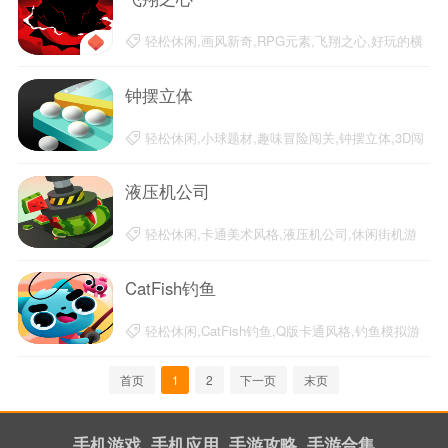
轻松休闲,画风新奇,RPG元素,飞翔之心,好玩的横
版动作闯关游戏,2D冒险闯关手游
20-04-07
钟摆立体
轻松休闲,小球题材,趣味冒险闯关,钟摆立体,3D闯
关游戏
20-04-07
液压机公司
轻松休闲,卡通美术风格,液压机公司,休闲街机游
戏,精品闯关小游戏
20-04-03
CatFish钓鱼
轻松休闲,CatFish钓鱼,Q版卡通风格,钓鱼模拟游
戏
20-04-23
首页
1
2
下一页
末页
手机游戏
手机应用
手游攻略
手游合集