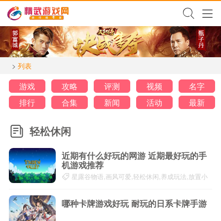
>
列表
游戏
攻略
评测
视频
名字
排行
合集
新闻
活动
最新
轻松休闲
近期有什么好玩的网游 近期最好玩的手
机游戏推荐
星露谷物语,画风可爱,轻松休闲,养成玩法,放置小
游戏,收集癖
20-03-27
哪种卡牌游戏好玩 耐玩的日系卡牌手游