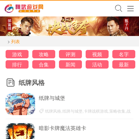
>
列表
游戏
攻略
评测
视频
名字
排行
合集
新闻
活动
最新
纸牌风格
纸牌与城堡
纸牌风格,纸牌与城堡,卡牌战棋游戏,策略收集,战
略游戏,战术丰富
20-03-20
暗影卡牌魔法英雄卡