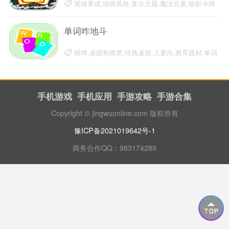
英雄养成,纸牌风格,复古主题,魔法元素,暗影卡牌
魔法英雄卡,CCG卡牌玩法,策略性
20-03-20
单词咋地斗
棋牌,桌面和棋类,经典桌游,儿童向,教育题材,单词
咋地斗,英语教学,字母,纸牌风格
20-03-09
手机游戏
手机应用
手游攻略
手游合集
Copyright © jingwuonline.com 版权所有
豫ICP备2021019642号-1
商务合作QQ：983174289