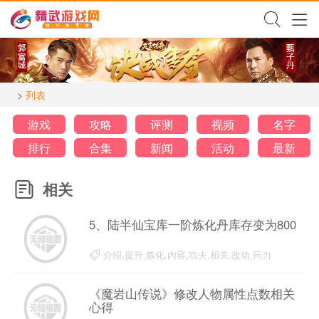
>
列表
游戏
攻略
评测
视频
名字
排行
合集
新闻
活动
最新
相关
5、陆半仙宝库一阶炼化丹库存变为800
介绍,提升,炼化,内容,功夫,相关,改动,药力
12-05-12
《魔岩山传说》修改人物属性点数相关
心得