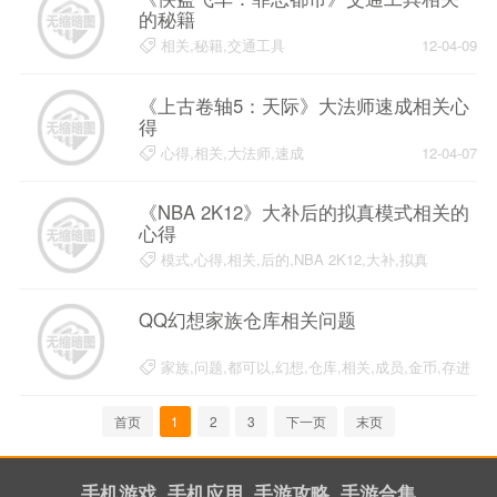
的秘籍
相关,秘籍,交通工具
12-04-09
《上古卷轴5：天际》大法师速成相关心
得
心得,相关,大法师,速成
12-04-07
《NBA 2K12》大补后的拟真模式相关的
心得
模式,心得,相关,后的,NBA 2K12,大补,拟真
12-04-07
QQ幻想家族仓库相关问题
家族,问题,都可以,幻想,仓库,相关,成员,金币,存进
12-02-20
首页
1
2
3
下一页
末页
手机游戏
手机应用
手游攻略
手游合集