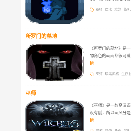
巫师
魔法
难题
街机
所罗门的墓地
《所罗门的墓地》是一
物角色的画面都很可爱
情
巫师
暗黑风格
生存
巫师
《巫师》是一款高清逼
没有腻，所以画风分是
情