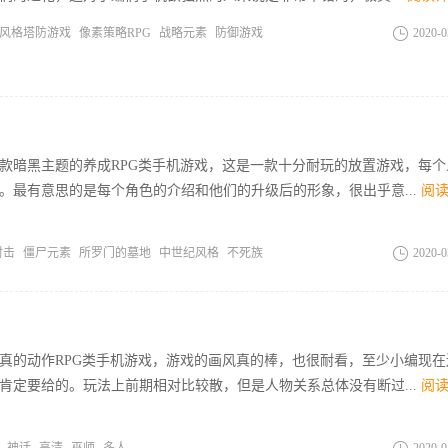
风格塔防游戏
像素策略RPG
战略元素
防御游戏
2020-0
款暗黑主题的养成RPG类手机游戏，这是一款十分耐玩的放置游戏，每个
。最有意思的是每个角色的介绍和他们的升级后的形象，很出乎意...
阅
射击
僵尸元素
所罗门的墓地
中世纪风格
不死族
2020-0
真的动作RPG类手机游戏，游戏的画风真的棒，也很耐看，至少小编现在
肯定要给的。玩法上前期相对比较散，但是人物关系总体没有断过...
阅