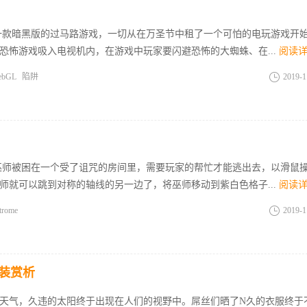
一款暗黑版的过马路游戏，一切从在万圣节中租了一个可怕的电玩游戏开
恐怖游戏吸入电视机内，在游戏中玩家要闪避恐怖的大蜘蛛、在...
阅读
ebGL
陷阱
2019-1
巫师被困在一个受了诅咒的房间里，需要玩家的帮忙才能逃出去，以滑鼠
师就可以跳到对称的轴线的另一边了，将巫师移动到紫白色格子...
阅读
trome
2019-1
春装赏析
天气，久违的太阳终于出现在人们的视野中。屌丝们晒了N久的衣服终于