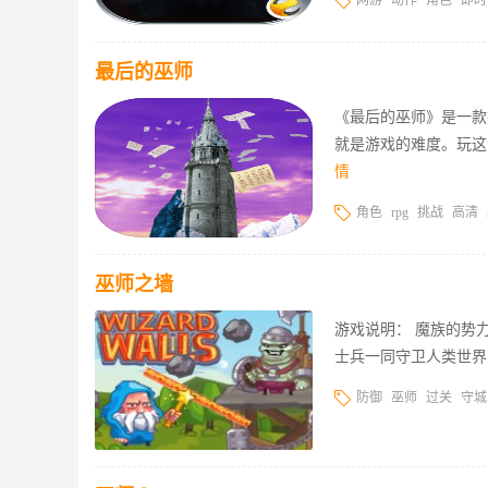
网游
动作
角色
即时
最后的巫师
《最后的巫师》是一款
就是游戏的难度。玩这
情
角色
rpg
挑战
高清
巫师之墙
游戏说明： 魔族的势
士兵一同守卫人类世界
防御
巫师
过关
守城