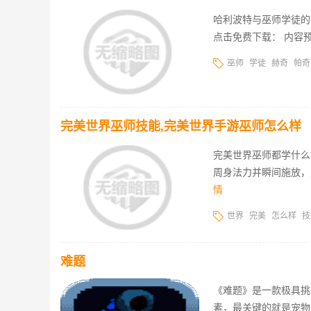
哈利波特与巫师学徒的t
点击免费下载： 内容预
巫师
学徒
赫奇
帕奇
完美世界巫师技能,完美世界手游巫师怎么样
完美世界巫师都学什么技能 冲击
周身法力并瞬间施放，对
情
世界
完美
怎么样
技
难题
《难题》是一款极具挑
素，最关键的就是宠物