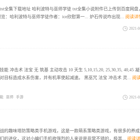
xt全集下载地址 哈利波特与巫师学徒 txt全集小说附件已上传到百度网盘
览：哈利波特与巫师学徒作者：ice欣慰第一... 炉石传说咋出现...
阅读详
2021-0
术 法宝 无 筑基 主动攻击 10 天生 5,10,15,20, 25,30,35, 40,45 
目标造成水系伤害，并有机率使起减速。 黑巫咒 法宝 冲击术 灵...
阅
能
巫师
手游
2021-0
战的趣味塔防策略类手机游戏，这是一款萌系策略类游戏，有很多的养成
们的进化，这对小编们手机欲强烈的人来说是非常不错的，极其...
阅读