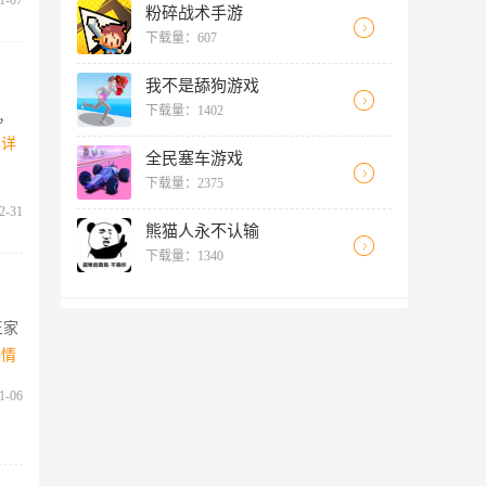
1-07
粉碎战术手游
下载量：607
我不是舔狗游戏
下载量：1402
，
读详
全民塞车游戏
下载量：2375
2-31
熊猫人永不认输
下载量：1340
王家
详情
1-06