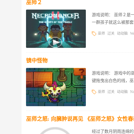
巫师２
游戏说明： 巫师２是
一群孩子就这么被那套
巫师
过关
动动脑
W
镜中怪物
游戏说明： 游戏中的
键拖曳出白色的线，巫
巫师
过关
动动脑
Ni
巫师之怒: 向臃肿说再见 《巫师之怒》女性
经过了数月阴雨连绵的