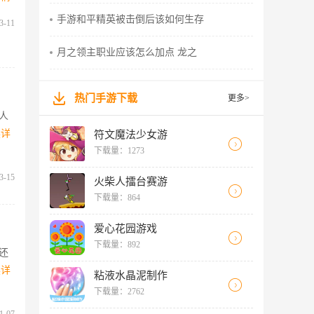
手游和平精英被击倒后该如何生存
3-11
月之领主职业应该怎么加点 龙之
热门手游下载
更多>
人
读详
符文魔法少女游
下载量：1273
3-15
火柴人擂台赛游
下载量：864
爱心花园游戏
下载量：892
还
读详
粘液水晶泥制作
下载量：2762