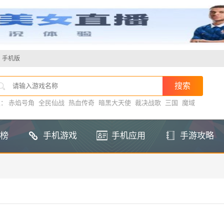
手机版
搜：
赤焰号角
全民仙战
热血传奇
暗黑大天使
裁决战歌
三国
魔域
榜
手机游戏
手机应用
手游攻略