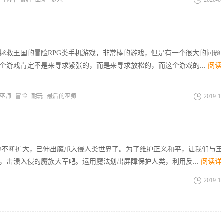
神话
高清
巫师
多人
2020-0
拯救王国的冒险RPG类手机游戏，非常棒的游戏，但是有一个很大的问题
个游戏肯定不是来寻求紧张的，而是来寻求放松的，而这个游戏的...
阅
巫师
冒险
耐玩
最后的巫师
2019-1
力不断扩大，已伸出魔爪入侵人类世界了。为了维护正义和平，让我们与
，击溃入侵的魔族大军吧。运用魔法划出屏障保护人类，利用反...
阅读
2019-1