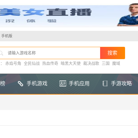
手机版
搜：
赤焰号角
全民仙战
热血传奇
暗黑大天使
裁决战歌
三国
魔域
榜
手机游戏
手机应用
手游攻略