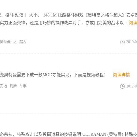
：格斗 动漫︱ 大小： 148.1M 炫酷格斗游戏《奥特曼之格斗超人》安卓
实力正面交锋，还是用巧妙的操作戏弄对手，亦或用完美的战术以...
阅
奥特曼
之
超人
2019-0
变奥特曼需要下载一款MOD才能实现，下面是视频教程：...
阅读详情
安地
列斯
车手
2012-0
杀技、特殊攻击以及投掷道具的按键说明 ULTRAMAN (奥特曼) 特殊