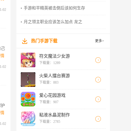
手游和平精英被击倒后该如何生存
1-02
月之领主职业应该怎么加点 龙之
热门手游下载
更多>
自己
详情
符文魔法少女游
下载量：1289
1-02
火柴人擂台赛游
下载量：883
爱心花园游戏
下载量：907
保护
详情
粘液水晶泥制作
下载量：2785
1-02