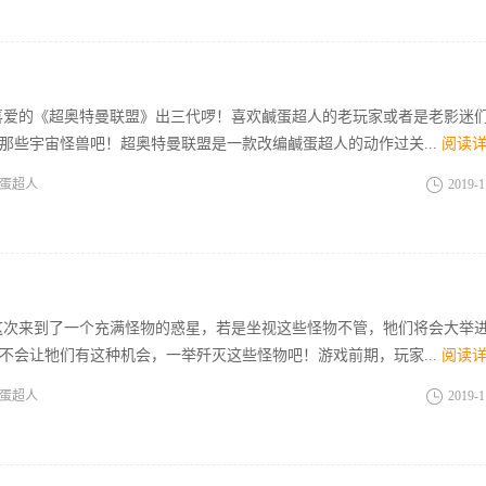
喜爱的《超奥特曼联盟》出三代啰！喜欢鹹蛋超人的老玩家或者是老影迷
那些宇宙怪兽吧！超奥特曼联盟是一款改编鹹蛋超人的动作过关...
阅读
蛋超人
2019-1
这次来到了一个充满怪物的惑星，若是坐视这些怪物不管，牠们将会大举
不会让牠们有这种机会，一举歼灭这些怪物吧！游戏前期，玩家...
阅读
蛋超人
2019-1