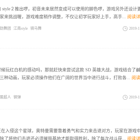
 style２推出啰，初音未来居然变成可以使用的脚色啰，游戏另外还设计
家来挑战喔，游戏难度稍作调整，不仅让初学玩家好上手，高手...
阅读
劲舞团
江南style
骑马舞
2019-1
时候玩红白机的感动吗，那就赶快来尝试这款 SD 英雄大战，游戏结合了
三种动画，玩家必须操作他们在广阔的世界当中进行战斗，打败各...
阅
蛋超人
钢弹
2019-1
正在入侵这个星球，奥特曼需要靠着勇气和实力来击退对方，玩家在游戏
除了将他们击退还必须摧毁基地才能取得胜利，除了每次战斗获...
阅读