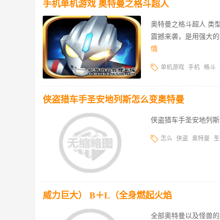
手机单机游戏 奥特曼之格斗超人
奥特曼之格斗超人 类型
震撼来袭，是用强大的
情
单机游戏
手机
格斗
侠盗猎车手圣安地列斯怎么变奥特曼
侠盗猎车手圣安地列斯
怎么
侠盗
奥特曼
圣
威力巨大） B＋L（全身燃起火焰
全部奥特曼以及怪兽的必