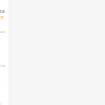
首发
读详
4-02
7-04
技：