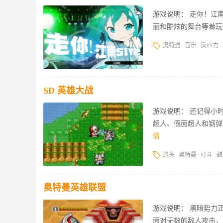
游戏说明： 走你！江南
丽和酷炫的舞台等着玩
奥特曼
音乐
反应力
SD 英雄大战
游戏说明： 还记得小
超人、假面超人和钢弹
情
过关
奥特曼
打斗
鹹
奥特曼英雄联盟
游戏说明： 黑暗势力
面对无数的敌人攻击，