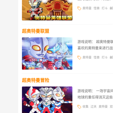
奥特曼
怪兽
打斗
鹹
超奥特曼联盟
游戏说明： 超奥特曼
喜欢的奥特曼来进行战
奥特曼
怪兽
打斗
鹹
超奥特曼冒险
游戏说明： 一场宇宙
地球的重任得消灭这些
收集
过关
奥特曼
双