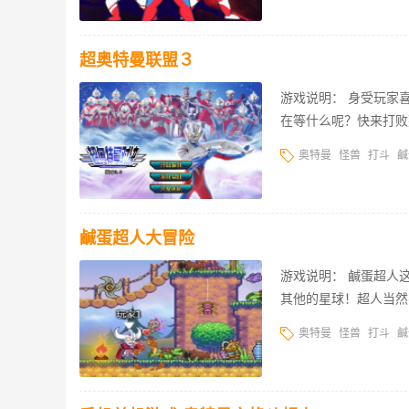
超奥特曼联盟３
游戏说明： 身受玩家
在等什么呢？快来打败
奥特曼
怪兽
打斗
鹹
鹹蛋超人大冒险
游戏说明： 鹹蛋超人
其他的星球！超人当然
奥特曼
怪兽
打斗
鹹