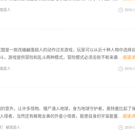
蛋超人
2019-1
联盟是一款改编鹹蛋超人的动作过关游戏，玩家可以从近十种人物中选择
斗，游戏提供冒险和乱斗两种模式，冒险模式必须击败不断来袭...
阅读
蛋超人
2019-1
间的意外，让许多怪物、殭尸涌入地球，身为地球守护者，奥特曼扛起了
入侵者，当然还有解救友善的外星小怪兽，能使自身的宇宙能量...
阅读
打
鹹蛋超人
2019-1