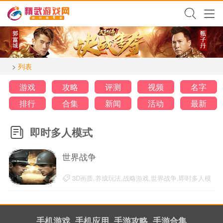
>
列表
游戏
攻略
评测
视频
名字
排行
合集
新闻
活动
最新
即时多人模式
世界战争
3D画质,养成玩法,战略游戏,世界战争,即时多人模
式,独创游戏,自由建设
20-03-23
手机游戏
手机应用
手游攻略
手游合集