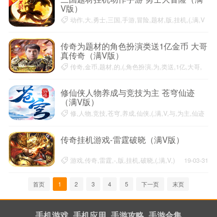
V版）
动作,大,勇士,三国,手游,冒险,题材,版,挂机,(,满,V
19-04-02
传奇为题材的角色扮演类送1亿金币 大哥
真传奇（满V版）
传奇,金币,题材,的,(,角色扮演,为,类送,1亿,大哥,
真
19-03-31
修仙侠人物养成与竞技为主 苍穹仙迹
（满V版）
修,人物,竞技,苍穹,养成,仙侠,(,满,V,与,为主,仙迹
19-03-31
传奇挂机游戏-雷霆破晓（满V版）
游戏,传奇,雷霆,-,版,挂机,破晓,(,满,V,)
19-03-31
首页
1
2
3
4
5
下一页
末页
手机游戏
手机应用
手游攻略
手游合集