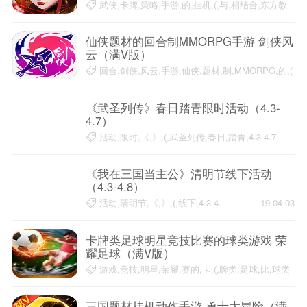
武侠,卡牌,策略,手游,的,挂机,(,与,相结合,东方教
主
19-04-06
仙侠题材的回合制MMORPG手游 剑侠风
云（满V版）
回合,剑侠,风云,手游,仙侠,题材,制,MMORPG,的,(
19-04-06
《武圣列传》春日踏青限时活动（4.3-
4.7）
活动,限时,《,》,(,武圣列传,春日,踏青,4.3-4.7
19-04-03
《我在三国当主公》清明节线下活动
（4.3-4.8）
活动,清明节,《,》,(,线下,4.3-4.
19-04-03
卡牌类足球明星竞技比赛的球类游戏 荣
耀足球（满V版）
游戏,竞技,明星,荣耀,赛的,卡,(,牌类,足球,比,球类
19-04-02
三国题材挂机动作手游 勇士大冒险（满