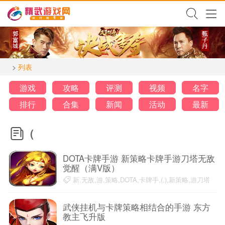
>
列表
游戏
攻略
评测
视频
名字
排行
合集
新闻
活动
最新
(
DOTA卡牌手游 新策略卡牌手游刀塔无敌
觉醒（满V版）
新,无敌,游,策略,DOTA,卡牌手,(,),新策略,游刀塔
19-04-07
武侠挂机与卡牌策略相结合的手游 东方
教主飞升版