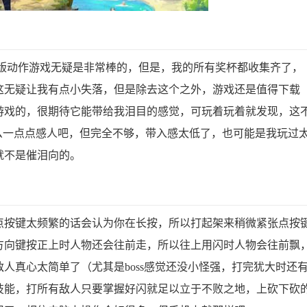
横版动作游戏无疑是非常棒的，但是，我的所有奖杯都收集齐了，
这无疑让我有点小失落，但是除去这个之外，游戏还是值得下载
游戏的，很期待它能带给我泪目的感觉，可玩着玩着就发现，这
么一点点感人吧，但完全不够，带入感太低了，也可能是我玩过
就不是催泪向的。
点按键太频繁的话会认为你在长按，所以打起架来稍微紧张点按
方向键按正上时人物还会往前走，所以往上用闪时人物会往前飘
人真心太简单了（尤其是boss感觉还没小怪强，打完犹大时还
技能，打所有敌人只要掌握好闪就足以立于不败之地，上砍下砍