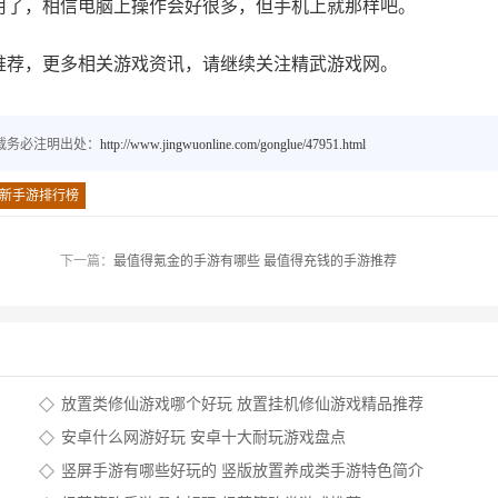
用了，相信电脑上操作会好很多，但手机上就那样吧。
名推荐，更多相关游戏资讯，请继续关注精武游戏网。
载务必注明出处：
http://www.jingwuonline.com/gonglue/47951.html
新手游排行榜
下一篇：
最值得氪金的手游有哪些 最值得充钱的手游推荐
放置类修仙游戏哪个好玩 放置挂机修仙游戏精品推荐
安卓什么网游好玩 安卓十大耐玩游戏盘点
竖屏手游有哪些好玩的 竖版放置养成类手游特色简介