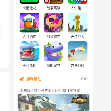
火箭抢劫
战争高塔
人生是一
合并酒馆
阿兹特克
史诗巨人
不可能的
我的宠物
方块翻转
游戏活动
更多>
剑与远征诗社竞答案是什么 诗社竞答案