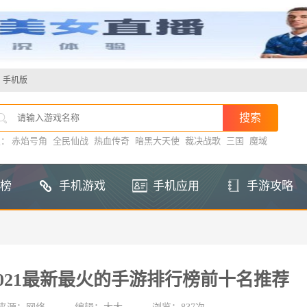
手机版
搜：
赤焰号角
全民仙战
热血传奇
暗黑大天使
裁决战歌
三国
魔域
榜
手机游戏
手机应用
手游攻略
2021最新最火的手游排行榜前十名推荐