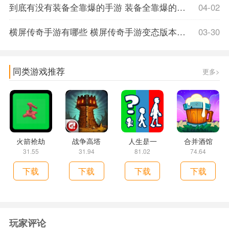
到底有没有装备全靠爆的手游 装备全靠爆的传奇手游推荐
04-02
横屏传奇手游有哪些 横屏传奇手游变态版本玩法简评
03-30
同类游戏推荐
更多>
火箭抢劫
战争高塔
人生是一
合并酒馆
31.55
31.94
81.02
74.64
下载
下载
下载
下载
玩家评论