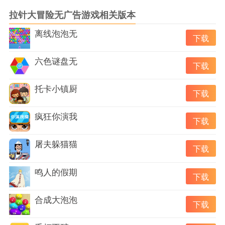
等。
拉针大冒险无广告游戏相关版本
2.游戏以前的关卡无穷无尽，玩家可以一直玩下去。
离线泡泡无
3.玩家在拉针的过程中还会遇到各种困难，需要将所有的困难
下载
都克服才能过关。
六色谜盘无
《拉针大冒险》游戏亮点：
下载
1.这款游戏的画面非常的精美，里面的各种细节都十分的用
托卡小镇厨
心。
下载
2.游戏的内存很小，不会占用我们手机大量的内存。
疯狂你演我
3.这款游戏的模式有很多，玩家可以选择自己喜欢的模式进行
下载
挑战。
屠夫躲猫猫
4.各种意想不到的突发事件层出不穷，玩家需要有一定的随机
下载
应变能力。
《拉针大冒险》小编点评：
鸣人的假期
下载
拉针大冒险这款游戏的设计都非常的巧妙，里面有很多的陷
阱，都是让玩家意想不到的，玩家需要运用自己的智慧将这些
合成大泡泡
下载
陷阱巧妙的进行化解，在拉针的时候还会遇到岩石，岩浆，毒
蛇，凶兽，诅咒等等，喜欢的玩家快来下载吧。