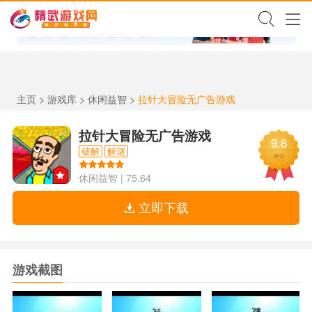
✕
主页
>
游戏库
>
休闲益智
>
拉针大冒险无广告游戏
拉针大冒险无广告游戏
9.8
破解
解谜
评分
休闲益智
|
75.64
立即下载
游戏截图