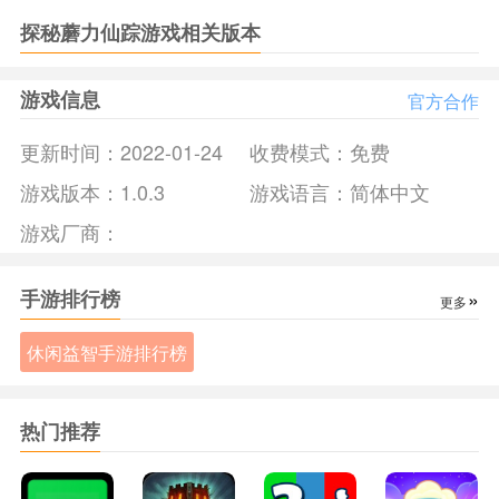
识面。
探秘蘑力仙踪游戏相关版本
2.认识一些稀有的动物。比如狮鹫，霸王龙等。
3.传说中他拥有狮子的身体和爪子，但拥有雄鹰的头和翅膀，
游戏信息
官方合作
能够在陆地和天空中穿行。
《探秘蘑力仙踪》游戏亮点：
更新时间：
2022-01-24
收费模式：
免费
1.还有已经灭绝的三角龙，还生活在白垩纪末期。
游戏版本：
1.0.3
游戏语言：
简体中文
2.鼻子上有一个犄角，额头上有两个犄角，所以被称为三角
游戏厂商：
龙。
3.还有很多动物，他们都是主角的好朋友，会带着他们一起上
天入地。
手游排行榜
»
更多
《探秘蘑力仙踪》小编评测：
休闲益智手游排行榜
游戏中可以探索神秘的地球，不断解锁新的内容，是由好丽友
公司推出的vr互动游戏。还可以在这里认识凤凰传说中的百鸟
之王，他象征着吉祥与和谐游戏画风可爱。石器时代的有趣故
热门推荐
事在这里展开有四大核心地图，广大雄伟可以随意探索，自由
度很高，提升孩子的想象力。