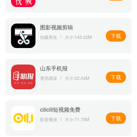
图影视频剪辑
下载
拍摄美化
大小:143.22M
山东手机报
下载
资讯阅读
大小:22.04M
cilicili短视频免费
下载
影音播放
大小:71.75M