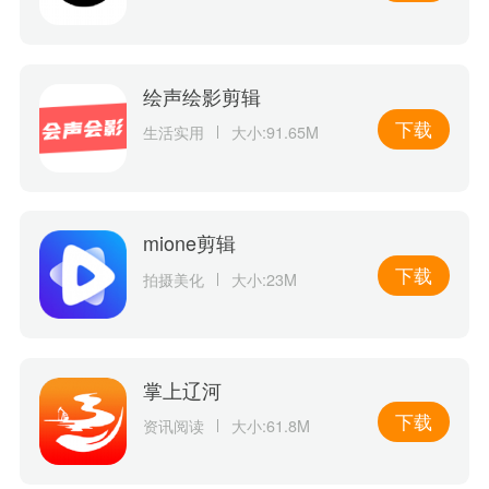
绘声绘影剪辑
下载
生活实用
大小:91.65M
mione剪辑
下载
拍摄美化
大小:23M
掌上辽河
下载
资讯阅读
大小:61.8M