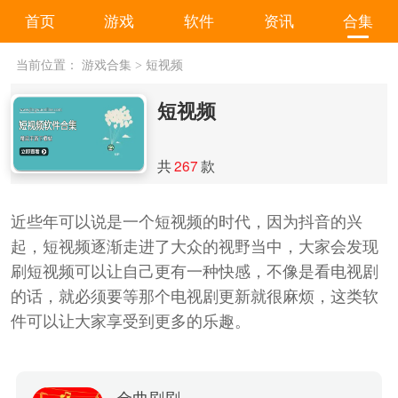
首页
游戏
软件
资讯
合集
当前位置：
游戏合集
>
短视频
短视频
共
267
款
近些年可以说是一个短视频的时代，因为抖音的兴
起，短视频逐渐走进了大众的视野当中，大家会发现
刷短视频可以让自己更有一种快感，不像是看电视剧
的话，就必须要等那个电视剧更新就很麻烦，这类软
件可以让大家享受到更多的乐趣。
金曲刷刷