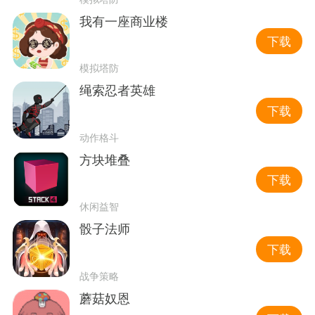
我有一座商业楼
下载
模拟塔防
绳索忍者英雄
下载
动作格斗
方块堆叠
下载
休闲益智
骰子法师
下载
战争策略
蘑菇奴恩