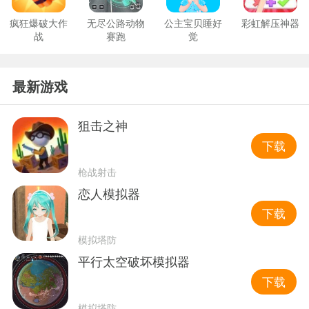
疯狂爆破大作
无尽公路动物
公主宝贝睡好
彩虹解压神器
战
赛跑
觉
最新游戏
狙击之神
下载
枪战射击
恋人模拟器
下载
模拟塔防
平行太空破坏模拟器
下载
模拟塔防