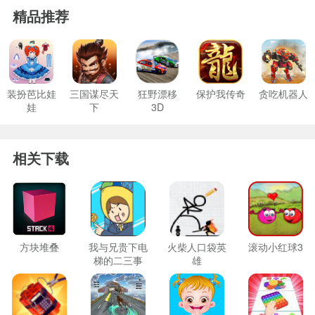
精品推荐
装扮芭比娃
三国谋尽天
狂野漂移
保护我传奇
贪吃机器人
娃
下
3D
相关下载
方块堆叠
我与兄贵下电
火柴人口袋英
滚动小红球3
梯的二三事
雄