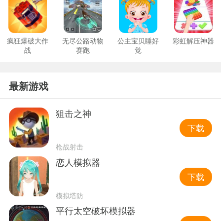
疯狂爆破大作
无尽公路动物
公主宝贝睡好
彩虹解压神器
战
赛跑
觉
最新游戏
狙击之神
下载
枪战射击
恋人模拟器
下载
模拟塔防
平行太空破坏模拟器