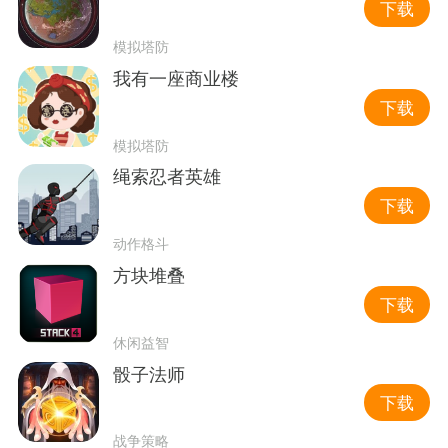
下载
模拟塔防
我有一座商业楼
下载
模拟塔防
绳索忍者英雄
下载
动作格斗
方块堆叠
下载
休闲益智
骰子法师
下载
战争策略