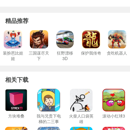
精品推荐
装扮芭比娃
三国谋尽天
狂野漂移
保护我传奇
贪吃机器人
娃
下
3D
相关下载
方块堆叠
我与兄贵下电
火柴人口袋英
滚动小红球3
梯的二三事
雄