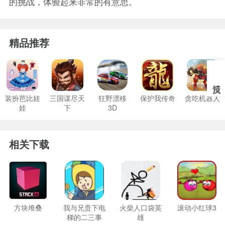
的挑战，体验起来非常的有意思。
精品推荐
装扮芭比娃
三国谋尽天
狂野漂移
保护我传奇
贪吃机器人
娃
下
3D
相关下载
方块堆叠
我与兄贵下电
火柴人口袋英
滚动小红球3
梯的二三事
雄