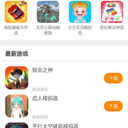
疯狂爆破大作
无尽公路动物
公主宝贝睡好
彩虹解压神器
战
赛跑
觉
最新游戏
狙击之神
下载
枪战射击
恋人模拟器
下载
模拟塔防
平行太空破坏模拟器