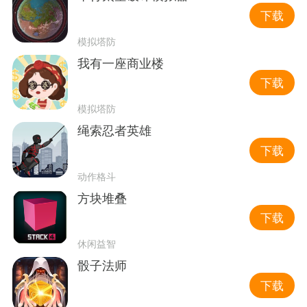
下载
模拟塔防
我有一座商业楼
下载
模拟塔防
绳索忍者英雄
下载
动作格斗
方块堆叠
下载
休闲益智
骰子法师
下载