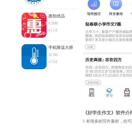
惠拍优品
9.26M
v1.1.0
手机降温大师
32.3M
v7.3.0
《好学生作文》软件介
1.有很多的写作素材，你