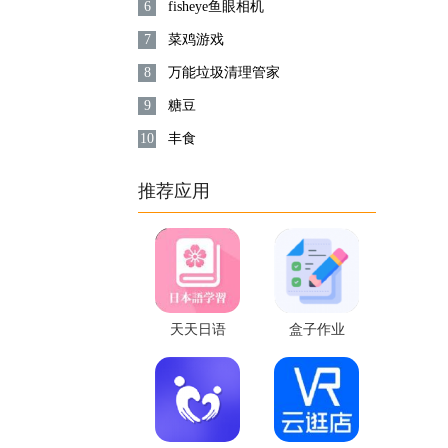
6
fisheye鱼眼相机
7
菜鸡游戏
8
万能垃圾清理管家
9
糖豆
10
丰食
推荐应用
天天日语
盒子作业