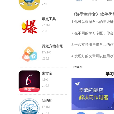
v2.6.0
《好学生作文》软件优
爆点工具
1.你可以根据自己的年级
27.3M
v1.0
2.在不同的学习专区，你
3.平台支持用户将自己的
得宠宠物市场
179.9M
4.发现好的文章可以使用
v2.5.1
来赏宝
4.9M
v1.0.3
我的船
17.1M
v1.2.1