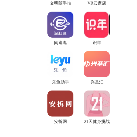
文明随手拍
VR云逛店
闽逛逛
识年
乐鱼助手
兴圣汇
安拆网
21天健身挑战