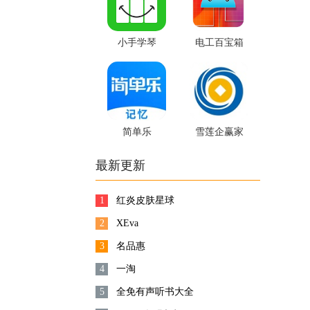
小手学琴
电工百宝箱
简单乐
雪莲企赢家
最新更新
1
红炎皮肤星球
2
XEva
3
名品惠
4
一淘
5
全免有声听书大全