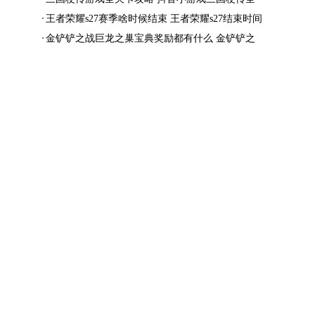
结局一览
王者荣耀s27赛季啥时候结束 王者荣耀s27结束时间
金铲铲之战巨龙之巢宝典奖励都有什么 金铲铲之
战巨龙之巢宝典奖励抢先看