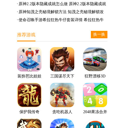
么兑换
么完成
笛的八音曲任务攻略
原神2.2版本隐藏成就怎么做 原神2.2版本隐藏成就
有哪些
原神知茂之壳秘境解锁方法 知茂之壳秘境解锁攻
略
使命召唤手游希拉狂热牛仔套装详情 希拉狂热牛
仔套装后驱方法
推荐游戏
换一换
装扮芭比娃娃
三国谋尽天下
狂野漂移3D
保护我传奇
贪吃机器人
2048果冻合并