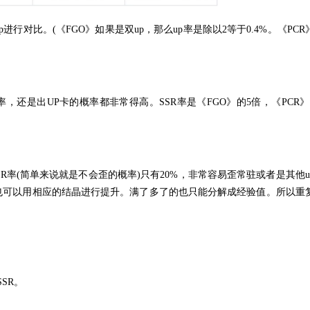
行对比。(《FGO》如果是双up，那么up率是除以2等于0.4%。《PCR
，还是出UP卡的概率都非常得高。SSR率是《FGO》的5倍，《PCR》
SR率(简单来说就是不会歪的概率)只有20%，非常容易歪常驻或者是其他u
也可以用相应的结晶进行提升。满了多了的也只能分解成经验值。所以重
SR。