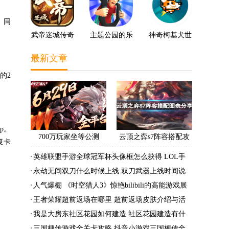
》同
武帝迷城传奇
主题公园的乐
神奇柯基犬世
趣3D
界
最新文章
的2
p。
700万玩家坐等公测
云顶之弈s7阵容搭配攻
复卡
《时空猎人3》老玩家加
略 s7最强阵容搭配组成
英雄联盟手游全球冠军杯头像框怎么获得 LOL手
速回归!
大全最新
游2022全球冠军杯头像框领取活动
永劫无间双刀什么时候上线 双刀武器上线时间说
明与分享
人气爆棚 《时空猎人3》惊艳bilibili的高能游戏展
发布会
王者荣耀超前返场在哪里 超前返场皮肤介绍与活
动一览
我是大房东社区花园如何建造 社区花园建造有什
么条件
三国梗传游戏全关卡攻略 抖音小游戏三国梗传全