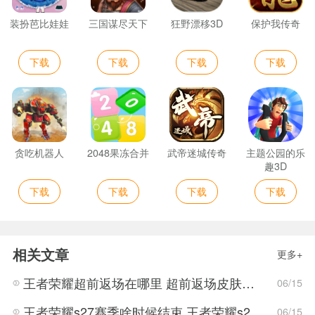
装扮芭比娃娃
三国谋尽天下
狂野漂移3D
保护我传奇
下载
下载
下载
下载
贪吃机器人
2048果冻合并
武帝迷城传奇
主题公园的乐
趣3D
下载
下载
下载
下载
相关文章
更多+
王者荣耀超前返场在哪里 超前返场皮肤介绍与活动一览
06/15
王者荣耀s27赛季啥时候结束 王者荣耀s27结束时间
06/15