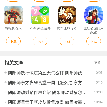
贪吃机器人
2048果冻合并
武帝迷城传奇
主题公园的乐
趣3D
下载
下载
下载
下载
相关文章
更多+
阴阳师妖行试炼第五天怎么打 阴阳师妖行试炼第五天阵容搭配
10/25
阴阳师东方夜雀食堂一周目怎么过 东方夜雀食堂一周目通关方法
10/10
阴阳师劫财猫作用介绍 阴阳师劫财猫怎么用
10/09
阴阳师雪童子新皮肤傲雪凌墨 傲雪凌墨怎么获得
10/04